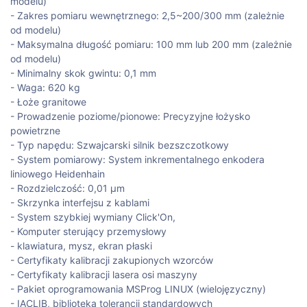
modelu)
- Zakres pomiaru wewnętrznego: 2,5~200/300 mm (zależnie
od modelu)
- Maksymalna długość pomiaru: 100 mm lub 200 mm (zależnie
od modelu)
- Minimalny skok gwintu: 0,1 mm
- Waga: 620 kg
- Łoże granitowe
- Prowadzenie poziome/pionowe: Precyzyjne łożysko
powietrzne
- Typ napędu: Szwajcarski silnik bezszczotkowy
- System pomiarowy: System inkrementalnego enkodera
liniowego Heidenhain
- Rozdzielczość: 0,01 μm
- Skrzynka interfejsu z kablami
- System szybkiej wymiany Click'On,
- Komputer sterujący przemysłowy
- klawiatura, mysz, ekran płaski
- Certyfikaty kalibracji zakupionych wzorców
- Certyfikaty kalibracji lasera osi maszyny
- Pakiet oprogramowania MSProg LINUX (wielojęzyczny)
- IACLIB, biblioteka tolerancji standardowych