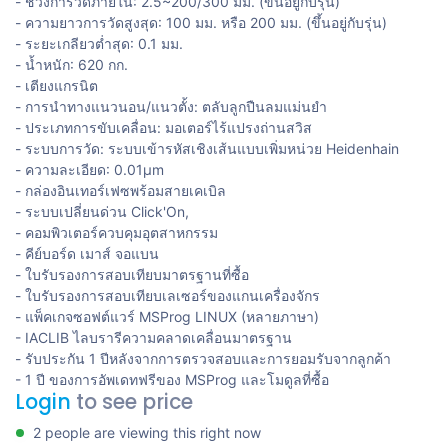
- ช่วงการวัดภายใน: 2.5~200/300 มม. (ขึ้นอยู่กับรุ่น)
- ความยาวการวัดสูงสุด: 100 มม. หรือ 200 มม. (ขึ้นอยู่กับรุ่น)
- ระยะเกลียวต่ำสุด: 0.1 มม.
- น้ำหนัก: 620 กก.
- เตียงแกรนิต
- การนำทางแนวนอน/แนวตั้ง: ตลับลูกปืนลมแม่นยำ
- ประเภทการขับเคลื่อน: มอเตอร์ไร้แปรงถ่านสวิส
- ระบบการวัด: ระบบเข้ารหัสเชิงเส้นแบบเพิ่มหน่วย Heidenhain
- ความละเอียด: 0.01μm
- กล่องอินเทอร์เฟซพร้อมสายเคเบิล
- ระบบเปลี่ยนด่วน Click'On,
- คอมพิวเตอร์ควบคุมอุตสาหกรรม
- คีย์บอร์ด เมาส์ จอแบน
- ใบรับรองการสอบเทียบมาตรฐานที่ซื้อ
- ใบรับรองการสอบเทียบเลเซอร์ของแกนเครื่องจักร
- แพ็คเกจซอฟต์แวร์ MSProg LINUX (หลายภาษา)
- IACLIB ไลบรารีความคลาดเคลื่อนมาตรฐาน
- รับประกัน 1 ปีหลังจากการตรวจสอบและการยอมรับจากลูกค้า
- 1 ปี ของการอัพเดทฟรีของ MSProg และโมดูลที่ซื้อ
Login
to see price
2 people are viewing this right now